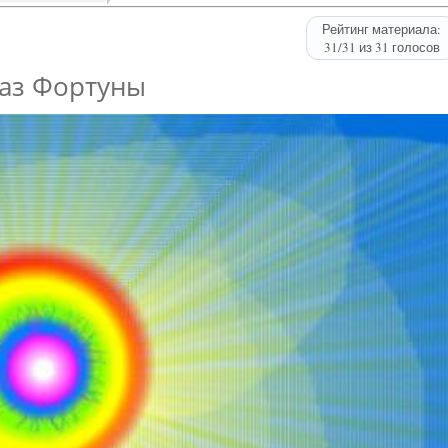
Рейтинг материала:
31
/
31
из
31
голосов
аз Фортуны