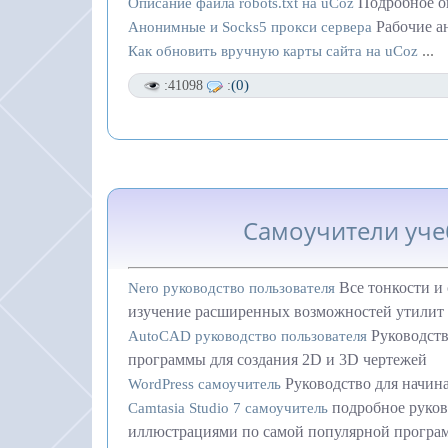
Подробное оп
Описание файла robots.txt на uCoz
Рабочие а
Анонимные и Socks5 прокси сервера
...
Как обновить вручную карты сайта на uCoz
(0)
:41098
:
Самоучители уче
Все тонкости и 
Nero руководство пользователя
изучение расширенных возможностей утилит
Руководств
AutoCAD руководство пользователя
программы для создания 2D и 3D чертежей
Руководство для начин
WordPress самоучитель
подробное руков
Camtasia Studio 7 самоучитель
иллюстрациями по самой популярной програм