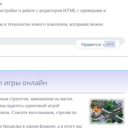
t
настройке и работе с редактором HTML с примерами и
ты и технологии нового поколения, которыми можно
Нравится!
+111
sh игры онлайн
чная стратегия, замешанная на магии.
 насладитесь одиночной игрой
оном. Спасите висельников, стреляя по
 и бродилка в одном флаконе, а в итоге вы