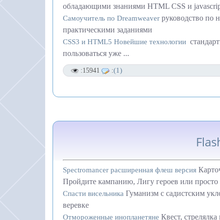
обладающими знаниями HTML CSS и javascrip
руководство по 
Самоучитель по Dreamweaver
практическими заданиями
стандар
CSS3 и HTML5 Новейшие технологии
пользоваться уже
...
(1)
:15941
:
Fla
Карто
Spectromancer расширенная флеш версия
Пройдите кампанию, Лигу героев или просто
Гуманизм с садистским укл
Спасти висельника
веревке
Квест, стрелялка
Отмороженные инопланетяне