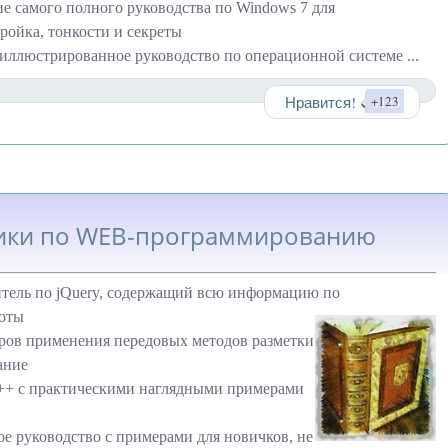
е самого полного руководства по Windows 7 для
ройка, тонкости и секреты
иллюстрированное руководство по операционной системе
...
Нравится!
+123
ники по WEB-программированию
тель по jQuery, содержащий всю информацию по
боты
ов применения передовых методов разметки
ание
++ с практическими наглядными примерами
ое руководство с примерами для новичков, не