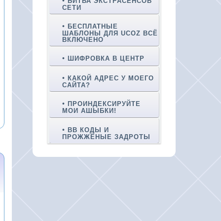
БИТВА ЭКСТРАСЕНСОВ
СЕТИ
БЕСПЛАТНЫЕ
ШАБЛОНЫ ДЛЯ UCOZ ВСЁ
ВКЛЮЧЕНО
ШИФРОВКА В ЦЕНТР
КАКОЙ АДРЕС У МОЕГО
САЙТА?
ПРОИНДЕКСИРУЙТЕ
МОИ АШЫБКИ!
BB КОДЫ И
ПРОЖЖЁНЫЕ ЗАДРОТЫ
СОЗДАЛ СЕГОДНЯ САЙТ,
А В ПОИСКОВИКАХ ЕГО
НЕТ
ПОИСКИ H1-H6 В
ПАНЕЛИ УПРАВЛЕНИЯ
UCOZ
КАК ИЗ САЙТА