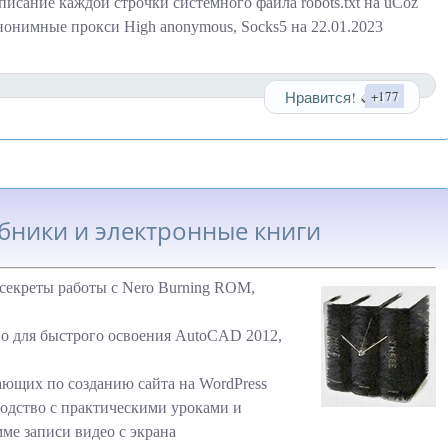
исание каждой строчки системного файла robots.txt на uCoz
нонимные прокси High anonymous, Socks5 на 22.01.2023
Нравится!
+177
бники и электронные книги
секреты работы с Nero Burning ROM,
о для быстрого освоения AutoCAD 2012,
ающих по созданию сайта на WordPress
одство с практическими уроками и
ме записи видео с экрана