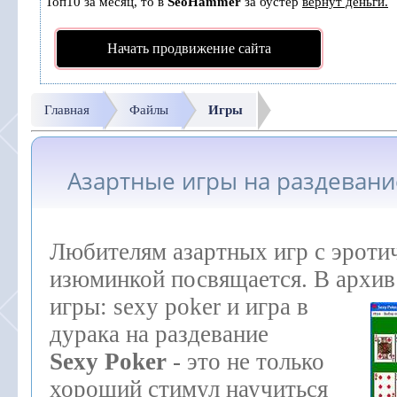
Топ10 за месяц, то в
SeoHammer
за бустер
вернут деньги.
Начать продвижение сайта
Главная
Файлы
Игры
Азартные игры на раздевани
Любителям азартных игр с эроти
изюминкой посвящается. В архив
игры:
sexy poker и игра в
дурака на раздевание
Sexy Poker
- это не только
хороший стимул научиться