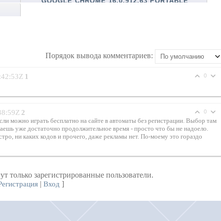
GOOGLE CHROME 16.0.912.63 PORTABLE
Порядок вывода комментариев:
:42:53Z
1
0
38:59Z
2
0
если можно играть бесплатно на сайте в автоматы без регистрации. Выбор там
граешь уже достаточно продолжительное время - просто что бы не надоело.
тро, ни каких кодов и прочего, даже рекламы нет. По-моему это гораздо
ут только зарегистрированные пользователи.
|
]
Регистрация
Вход