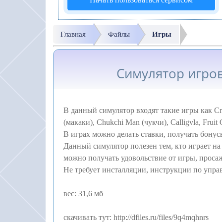
Главная
Файлы
Игры
Симулятор игро
В данный симулятор входят такие игры как Cra
(макаки), Chukchi Man (чукчи), Calligvla, Fruit
В играх можно делать ставки, получать бонус
Данный симулятор полезен тем, кто играет на
можно получать удовольствие от игры, проса
Не требует инсталляции, инструкции по упр
вес: 31,6 мб
скачивать тут: http://dfiles.ru/files/9q4mqhnrs