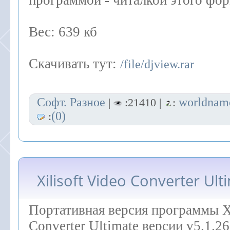
программой - читалкой этого фо
Вес: 639 кб
Скачивать тут:
/file/djview.rar
Софт. Разное
worldnam
|
:21410 |
:
(0)
:
Xilisoft Video Converter Ult
Портативная версия программы Xi
Converter Ultimate версии v5.1.2