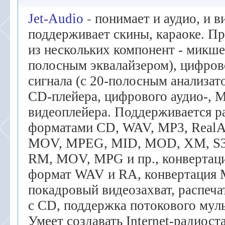
Jet-Audio
-
понимает и аудио, и в
поддерживает скины, караоке. П
из нескольких компонент - микшер
полосным эквалайзером), цифров
сигнала (с 20-полосным анализат
CD-плейера, цифрового аудио-, M
видеоплейера. Поддерживается р
форматами CD, WAV, MP3, RealAu
MOV, MPEG, MID, MOD, XM, S3
RM, MOV, MPG и пр., конвертац
формат WAV и RA, конвертация 
покадровый видеозахват, распеч
с CD, поддержка потокового муль
Умеет создавать Internet-радиоста