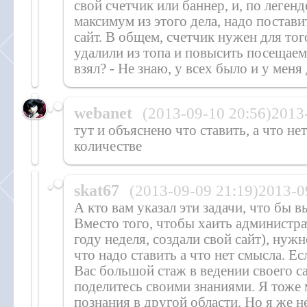
свой счетчик или баннер, и, по леген
максимум из этого дела, надо постави
сайт. В общем, счетчик нужен для тог
удалили из топа и повысить посещаемо
взял? - Не знаю, у всех было и у мен
webanet
(2013-09-10 20:56)2013
тут и объяснено что ставить, а что нет
количестве
skat67
(2013-09-09 21:19)2013-
А кто вам указал эти задачи, что бы в
Вместо того, чтобы хаить администра
году неделя, создали свой сайт), нужн
что надо ставить а что нет смысла. Ес
Вас большой стаж в ведении своего са
поделитесь своими знаниями. Я тоже
познания в другой области. Но я же н