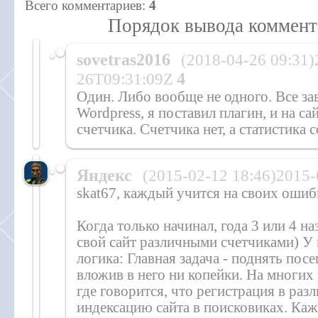
Всего комментариев
:
4
Порядок вывода коммент
sovetras2016
(2018-04-26 09:31)
26T09:31:09Z
4
Один. Либо вообще не одного. Все зав
Wordpress, я поставил плагин, и на са
счетчика. Счетчика нет, а статистика 
Яндекс
(2015-02-12 18:46)2015
skat67, каждый учится на своих ошиб
Когда только начинал, года 3 или 4 н
свой сайт различными счетчиками) У 
логика: Главная задача - поднять посе
вложив в него ни копейки. На многих 
где говорится, что регистрация в ра
индексацию сайта в поисковиках. Каж