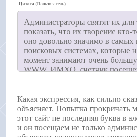
Цитата
(
Пользователь
)
Администраторы святят их для 
показать, что их творение кто-
оно довольно значимо в самых
поисковых системах, которые 
момент занимают очень большу
WWW. ИМХО, счетчик посеще
(+просмотры) и счетчик PR/CY
пузомерки, которые должен им
посещаемый ресурс WWW.
Какая экспрессия, как сильно ска
объясняет. Попытка прокричать м
этот сайт не последняя буква в а
и он посещаем не только админи