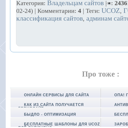
Владельцам сайтов
Категория:
|
:
2436
UCOZ
Г
02-24
) | Комментарии:
4
| Теги:
,
классификация сайтов
админам сайт
,
Про тоже :
ОНЛАЙН СЕРВИСЫ ДЛЯ САЙТА
ОПА! 
КАК ИЗ САЙТА ПОЛУЧАЕТСЯ
АНТИВ
ГОВНОСАЙТ
БЫДЛО - ОПТИМИЗАЦИЯ
БЕСПЛ
БЕСПЛАТНЫЕ ШАБЛОНЫ ДЛЯ UCOZ
ЗАРОБ
ВСЁ ВКЛЮЧЕНО