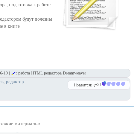
ра, подготовка к работе
редактором будут полезны
е в книге
6-19
|
:
работа HTML редактора Dreamweaver
ль
редактор
,
+51
Нравится!
хожие материалы: