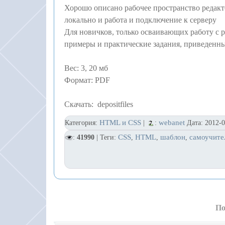
Хорошо описано рабочее пространство редакто
локально и работа и подключение к серверу
Для новичков, только осваивающих работу с 
примеры и практические задания, приведенны
Вес: 3, 20 мб
Формат: PDF
Скачать: depositfiles
HTML и CSS
webanet
Категория:
|
:
Дата:
2012-0
CSS
HTML
шаблон
самоучите
:
41990
| Теги:
,
,
,
По