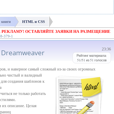
е книги
HTML и CSS
 РЕКЛАМУ! ОСТАВЛЯЙТЕ ЗАЯВКИ НА РАЗМЕЩЕНИЕ
18-379-1
23:36
 Dreamweaver
Рейтинг материала:
51
/
51
из
51
голосов
ров, и наверное самый сложный из-за своих огромных
льно чистый и валидный
 для создания шаблонов к
а
читься не только работать
 стилями.
 их описание. Целая
траниц