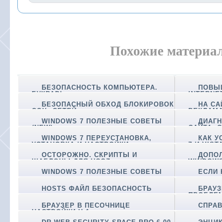
Похожие материа
БЕЗОПАСНОСТЬ КОМПЬЮТЕРА.
ПОВЫ
БУКВАРЬ
INTERNE
БЕЗОПАСНЫЙ ОБХОД БЛОКИРОВОК
НА СА
СОЦ. СЕТЕЙ
РЕКЛАМА
WINDOWS 7 ПОЛЕЗНЫЕ СОВЕТЫ
ДИАГ
(NEW)
САЙТА. 
WINDOWS 7 ПЕРЕУСТАНОВКА,
КАК У
УСТАНОВКА И НАСТРОЙКИ
7 И VIST
ОСТОРОЖНО. СКРИПТЫ И
ДОПО
ШАБЛОНЫ ДЛЯ UCOZ
WINDOW
WINDOWS 7 ПОЛЕЗНЫЕ СОВЕТЫ
ЕСЛИ 
HOSTS ФАЙЛ БЕЗОПАСНОСТЬ
БРАУЗ
ПРОБЛЕМ
БРАУЗЕР В ПЕСОЧНИЦЕ
СПРАВ
НАСТРОЙКИ Ч.1