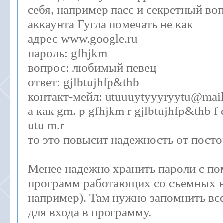
себя, например пасс и секретный воп
аккаунта Гугла помечать не как
адрес www.google.ru
пароль: gfhjkm
вопрос: любимый певец
ответ: gjlbtujhfp&thb
контакт-мейл: utuuuytyyyryytu@mail
а как gm. p gfhjkm r gjlbtujhfp&thb 
utu m.r
то это повысит надежность от посто
Менее надежно хранить пароли с п
программ работающих со съемных н
например). Там нужно запомнить вс
для входа в программу.