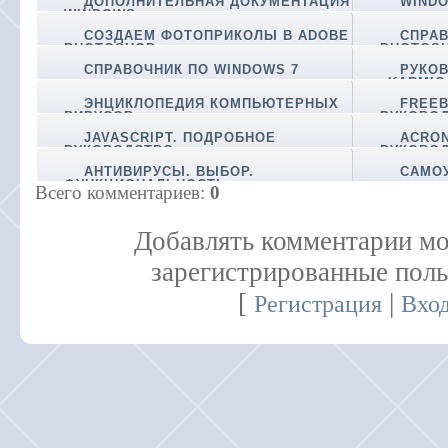
ДОПОЛНИТЕЛЬНАЯ ДОКУМЕНТАЦИЯ
WIND
WINDOWS
СОЗДАЕМ ФОТОПРИКОЛЫ В ADOBE
СПРАВ
PHOTOSHOP
PHOTOSH
СПРАВОЧНИК ПО WINDOWS 7
РУКОВ
«KARMIC
ЭНЦИКЛОПЕДИЯ КОМПЬЮТЕРНЫХ
FREEB
ВИРУСОВ
РУКОВО
JAVASCRIPT. ПОДРОБНОЕ
ACRON
РУКОВОДСТВО
РУКОВОД
АНТИВИРУСЫ. ВЫБОР.
САМОУ
ФУНКЦИОНАЛЬНОСТЬ.
Всего комментариев
:
0
ПРЕДНАЗНАЧЕНИЕ
Добавлять комментарии мо
зарегистрированные поль
[
|
Регистрация
Вхо