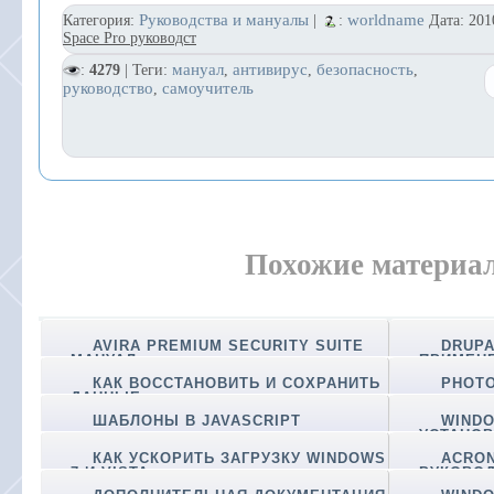
Руководства и мануалы
worldname
Категория:
|
:
Дата:
201
Space Pro руководст
мануал
антивирус
безопасность
:
4279
| Теги:
,
,
,
руководство
самоучитель
,
Похожие материа
AVIRA PREMIUM SECURITY SUITE
DRUPA
МАНУАЛ
ПРИМЕН
КАК ВОССТАНОВИТЬ И СОХРАНИТЬ
PHOTO
ДАННЫЕ
ШАБЛОНЫ В JAVASCRIPT
WINDO
УСТАНОВ
КАК УСКОРИТЬ ЗАГРУЗКУ WINDOWS
ACRON
7 И VISTA
РУКОВОД