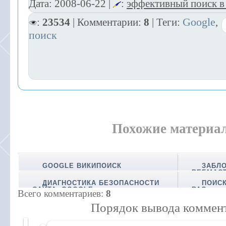
Дата:
2008-06-22
|
:
эффективный поиск в
Google
:
23534
| Комментарии:
8
| Теги:
,
поиск
Похожие материа
GOOGLE ВИКИПОИСК
ЗАБЛ
ВЕБМАС
ДИАГНОСТИКА БЕЗОПАСНОСТИ
ПОИС
САЙТА. GOOGLE
ВАС
Всего комментариев
:
8
Порядок вывода коммент