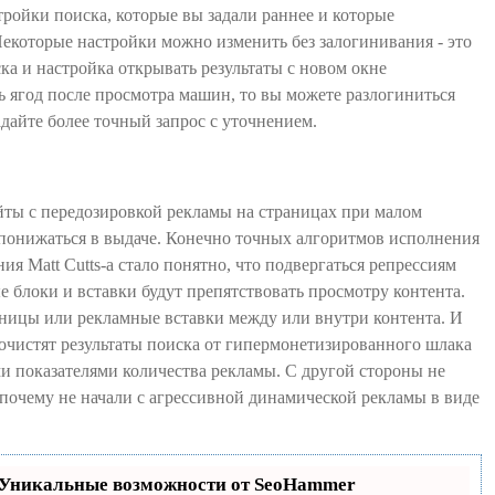
стройки поиска, которые вы задали раннее и которые
 Некоторые настройки можно изменить без залогинивания - это
ка и настройка открывать результаты с новом окне
ось ягод после просмотра машин, то вы можете разлогиниться
дайте более точный запрос с уточнением.
айты с передозировкой рекламы на страницах при малом
т понижаться в выдаче. Конечно точных алгоритмов исполнения
ния Matt Cutts-а стало понятно, что подвергаться репрессиям
е блоки и вставки будут препятствовать просмотру контента.
ницы или рекламные вставки между или внутри контента. И
о очистят результаты поиска от гипермонетизированного шлака
ми показателями количества рекламы. С другой стороны не
и почему не начали с агрессивной динамической рекламы в виде
Уникальные возможности от SeoHammer