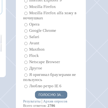
Internet Explorer 9
Mozilla Firefox
Mozilla Firefox alfa хожу в
ночнушках
Opera
Google Chrome
Safari
Avant
Maxthon
Flock
Netscape Browser
Другое
Я оригинал браузерами не
пользуюсь
Люблю ретро IE 6
|
Результаты
Архив опросов
Всего ответов:
2786