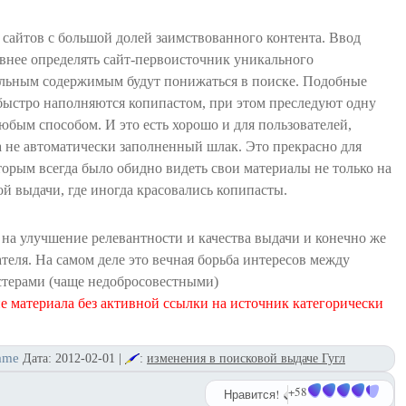
 сайтов с большой долей заимствованного контента. Ввод
внее определять сайт-первоисточник уникального
льным содержимым будут понижаться в поиске. Подобные
 быстро наполняются копипастом, при этом преследуют одну
бым способом. И это есть хорошо и для пользователей,
а не автоматически заполненный шлак. Это прекрасно для
торым всегда было обидно видеть свои материалы не только на
ой выдачи, где иногда красовались копипасты.
 на улучшение релевантности и качества выдачи и конечно же
теля. На самом деле это вечная борьба интересов между
стерами (чаще недобросовестными)
 материала без активной ссылки на источник категорически
ame
Дата:
2012-02-01
|
:
изменения в поисковой выдаче Гугл
+58
Нравится!