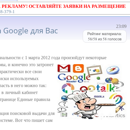
 РЕКЛАМУ! ОСТАВЛЯЙТЕ ЗАЯВКИ НА РАЗМЕЩЕНИЕ
18-379-1
23:09
 Google для Вас
Рейтинг материала:
58
/
58
из
58
голосов
иальности с 1 марта 2012 года произойдут
некоторые
мы, и конечно это затронет
 практически все свои
писки используемых
пасть в него можно так:
и в личный кабинет
странице Единые правила
ация поисковой выдачи для
истеме. Вот что пишет сам