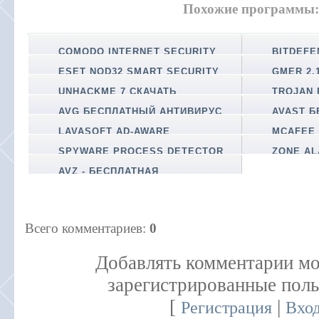
Похожие программы:
COMODO INTERNET SECURITY
BITDEF
PREMIUM БЕСПЛАТНАЯ ВЕРСИЯ
АНТИВИРУ
ESET NOD32 SMART SECURITY
GMER 2.1
БЕСПЛАТНЫЙ АНТИВИРУС
UNHACKME 7 СКАЧАТЬ
TROJAN 
БЕСПЛАТНО
AVG БЕСПЛАТНЫЙ АНТИВИРУС
AVAST 
LAVASOFT AD-AWARE
MCAFEE 
БЕСПЛАТНЫЙ АНТИВИРУС
БЕСПЛАТН
SPYWARE PROCESS DETECTOR
ZONE AL
3.23.2
БЕСПЛАТН
AVZ - БЕСПЛАТНАЯ
АНТИВИРУСНАЯ УТИЛИТА
Всего комментариев
:
0
Добавлять комментарии мо
зарегистрированные поль
[
|
Регистрация
Вхо