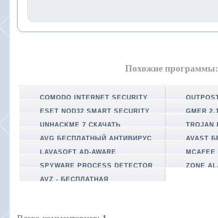
Похожие программы:
COMODO INTERNET SECURITY
OUTPOST
PREMIUM БЕСПЛАТНАЯ ВЕРСИЯ
БЕПЛАТНЫ
ФАЕРВОЛ
ESET NOD32 SMART SECURITY
GMER 2.1
БЕСПЛАТНЫЙ АНТИВИРУС
UNHACKME 7 СКАЧАТЬ
TROJAN 
БЕСПЛАТНО
AVG БЕСПЛАТНЫЙ АНТИВИРУС
AVAST 
LAVASOFT AD-AWARE
MCAFEE 
БЕСПЛАТНЫЙ АНТИВИРУС
БЕСПЛАТН
SPYWARE PROCESS DETECTOR
ZONE AL
3.23.2
БЕСПЛАТН
AVZ - БЕСПЛАТНАЯ
АНТИВИРУСНАЯ УТИЛИТА