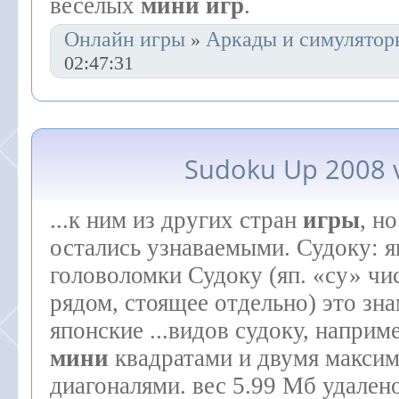
веселых
мини
игр
.
Онлайн игры
Аркады и симулятор
»
02:47:31
Sudoku Up 2008 
...к ним из других стран
игры
, н
остались узнаваемыми. Судоку: 
головоломки Судоку (яп. «су» чи
рядом, стоящее отдельно) это зн
японские ...видов судоку, наприме
мини
квадратами и двумя макси
диагоналями. вес 5.99 Мб удалено