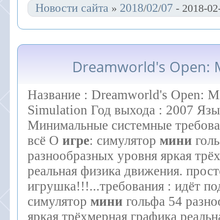
Новости сайта
2018
02
07
»
/
/
- 2018-02
Dreamworld's Open: M
Название : Dreamworld's Open: M
Simulation Год выхода : 2007 Язы
Минимальные системные требован
всё О
игре
: симулятор
мини
голь
разнообразных уровня яркая трё
реальная физика движения. прост
игрушка!!!...требования : идёт п
симулятор
мини
гольфа 54 разно
яркая трёхмерная графика реальн