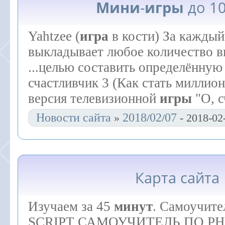
Мини
-
игры
до 1
Yahtzee (
игра
в кости) За каждый
выкладывает любое количество 
...целью составить определённую
счастливчик 3 (Как стать миллио
версия телевизионной
игры
"О, с
Новости сайта
2018
02
07
»
/
/
- 2018-02
Карта сайта
Изучаем за 45
минут
. Самоучите
SCRIPT САМОУЧИТЕЛЬ ПО PH