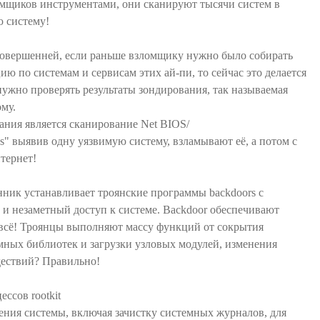
омщиков инструментами, они сканируют тысячи систем в
ю систему!
совершенней, если раньше взломщику нужно было собирать
ю по системам и сервисам этих ай-пи, то сейчас это делается
нужно проверять результаты зондирования, так называемая
ому.
ния является сканирование Net BIOS/
ies" выявив одну уязвимую систему, взламывают её, а потом с
тернет!
ник устанавливает троянские программы backdoors с
и незаметный доступ к системе. Backdoor обеспечивают
е всё! Троянцы выполняют массу функций от сокрытия
ных библиотек и загрузки узловых модулей, изменения
дествий? Правильно!
ссов rootkit
ения системы, включая зачистку системных журналов, для