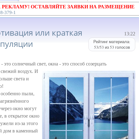
 РЕКЛАМУ! ОСТАВЛЯЙТЕ ЗАЯВКИ НА РАЗМЕЩЕНИЕ
18-379-1
тивация или краткая
13:22
опуляции
Рейтинг материала:
53
/
53
из
53
голосов
- это солнечный свет, окна - это способ
созерцать
 свежий воздух. И
ольше света и
о!
 особенно пыли,
загрязнённого
 через окно могут
е, в открытое окно
ужели из-за этого
ой дом в каменный