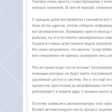
Тактика очень проста, существующими у взл
поисках уязвимой. И они её находят, уязвиму
С каждым днём инструменты становятся всё 
базы ай-пи адресов, потом собирать информаци
всё автоматически. Взомщику просто иногда 
рыбалка, ну и естественно маскироваться сам
Одним из самых агрессивных видов сканирова
Но самое неприятное, что многие "script kidd
неё совершенно не прячась сканируют весь ин
Что же происходит после взлома? Злоумышлен
помощью которых он будет иметь постоянный 
удалённый доступ к системе. Но и это ещё н
процессов присутсвия до модификации систем
работающего в памяти ядра. Слишком много 
Поэтому появились автоматизаторы этих проце
Rootkit автоматизируют весть процесс подчин