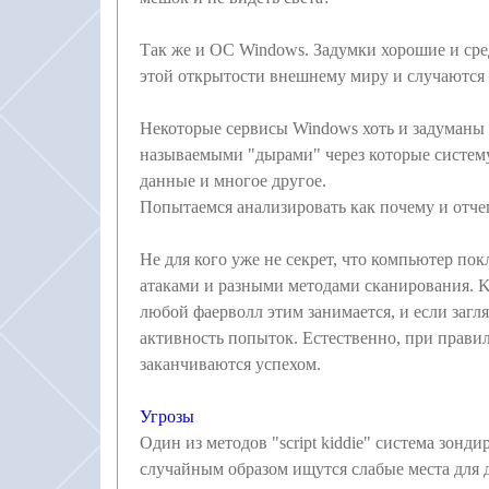
Так же и ОС Windows. Задумки хорошие и сред
этой открытости внешнему миру и случаются
Некоторые сервисы Windows хоть и задуманы х
называемыми "дырами" через которые систему
данные и многое другое.
Попытаемся анализировать как почему и отчег
Не для кого уже не секрет, что компьютер по
атаками и разными методами сканирования. KI
любой фаерволл этим занимается, и если загл
активность попыток. Естественно, при прави
заканчиваются успехом.
Угрозы
Один из методов "script kiddie" система зонд
случайным образом ищутся слабые места для 