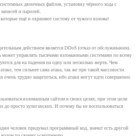
 системных двоичных файлов, установку чёрного хода с
 записей и паролей.
t, которые ещё и охраняют систему от чужого взлома!
ительным действием является DDoS (отказ от обслуживания).
ь может управлять тысячами взломанными системами по всему
уются для на падения на одну или несколько жертв. Чем
таке, тем сильнее сама атака, так же при такой массовости
и очень трудно защититься, ибо атаки могут идти совершенно
льзоваться взломанным сайтом в своих целях, при этом цели
х до просто хулиганских. И почему бы не воспользоваться
один человек придумал программный код, значит есть другой
м кодом по своему усмотрению.