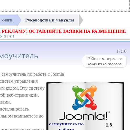
е книги
Руководства и мануалы
 РЕКЛАМУ! ОСТАВЛЯЙТЕ ЗАЯВКИ НА РАЗМЕЩЕНИЕ
18-379-1
17:10
амоучитель
Рейтинг материала:
45
/
45
из
45
голосов
амоучитель по работе с Joomla
 систем управления
м кодом. Эту систему
той веб-страничкой,
лами.
нсталлировать
кальном компьютере до
чими частями системы.