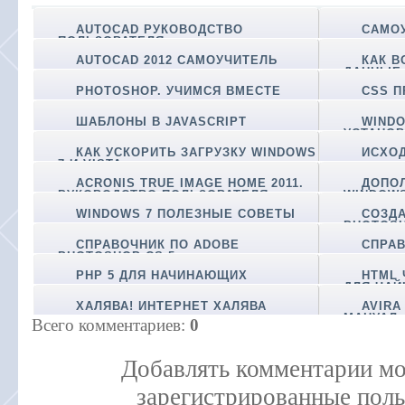
AUTOCAD РУКОВОДСТВО
САМО
ПОЛЬЗОВАТЕЛЯ
AUTOCAD 2012 САМОУЧИТЕЛЬ
КАК В
ДАННЫЕ
PHOTOSHOP. УЧИМСЯ ВМЕСТЕ
CSS П
ШАБЛОНЫ В JAVASCRIPT
WINDO
УСТАНОВ
КАК УСКОРИТЬ ЗАГРУЗКУ WINDOWS
ИСХО
7 И VISTA
ACRONIS TRUE IMAGE HOME 2011.
ДОПО
РУКОВОДСТВО ПОЛЬЗОВАТЕЛЯ
WINDOW
WINDOWS 7 ПОЛЕЗНЫЕ СОВЕТЫ
СОЗД
PHOTOS
СПРАВОЧНИК ПО ADOBE
СПРАВ
PHOTOSHOP CS 5
PHP 5 ДЛЯ НАЧИНАЮЩИХ
HTML
ДЛЯ ЧАЙ
ХАЛЯВА! ИНТЕРНЕТ ХАЛЯВА
AVIRA
МАНУАЛ
Всего комментариев
:
0
Добавлять комментарии мо
зарегистрированные поль