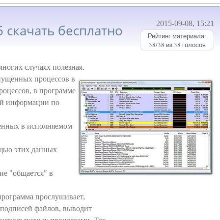
2015-09-08, 15:21
05 скачать бесплатно
Рейтинг материала:
38
/
38
из
38
голосов
многих случаях полезная.
апущенных процессов в
роцессов, в программе
ой информации по
енных в исполняемом
ощью этих данных
ие "общается" в
программа прослушивает,
 подписей файлов, выводит