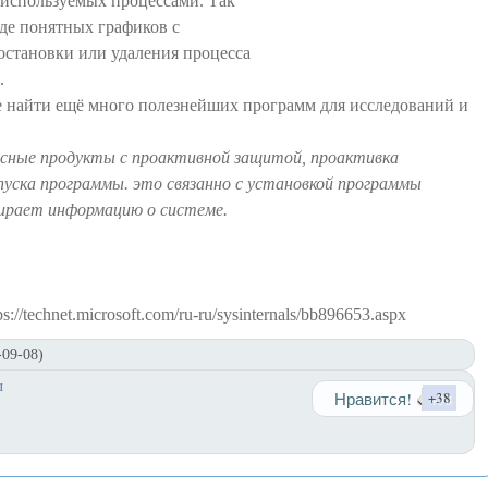
 используемых процессами. Так
де понятных графиков с
остановки или удаления процесса
.
 найти ещё много полезнейших программ для исследований и
русные продукты с проактивной защитой, проактивка
уска программы. это связанно с установкой программы
бирает информацию о системе.
/technet.microsoft.com/ru-ru/sysinternals/bb896653.aspx
09-08)
ы
Нравится!
+38