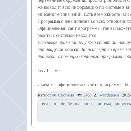
переменные окружения, просмотр библиотек,
же выводит всю информацию по системе в ви
описаниями значений. Есть возможность или 
Программа очень полезна во всех отношениях
Официальный сайт программы, где вы можете
работы с системой находится
маленькое примечание: у кого стоят антиви
антивирусов может дать аллерт во время зап
драйвера, с помощью которого программа со
вес: 1, 1 мб
Скачать с официального сайта программы: https:/
Система
wordspace
Категория:
|
:
5708
:
(2015-
portable
безопасность
система
процесс
| Теги:
,
,
,