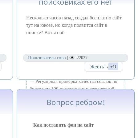
поисковиках его нет
вечные ссылки, статьи, упоминания, пресс-
релизы - используйте по максимуму
Несколько часов назад создал бесплатно сайт
потенциал SeoHammer для продвижения
тут на юкозе, но когда появится сайт в
вашего сайта.
поиске? Вот я наб
Что умеет делать SeoHammer
— Продвижение в один клик,
Пользователи гово
|
:22027
интеллектуальный подбор запросов, покупка
Жесть!
+41
самых лучших ссылок с высокой степенью
качества у лучших бирж ссылок.
— Регулярная проверка качества ссылок по
более чем 100 показателям и ежедневный
пересчет показателей качества проекта.
Вопрос ребром!
— Все известные форматы ссылок: арендные
ссылки, вечные ссылки, публикации
(упоминания, мнения, отзывы, статьи, пресс-
Как поставить фон на сайт
релизы).
— SeoHammer покажет, где рост или