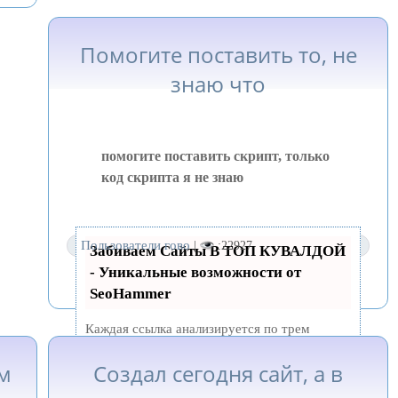
Помогите поставить то, не
знаю что
помогите поставить скрипт, только
код скрипта я не знаю
Пользователи гово
|
:22927
Забиваем Сайты В ТОП КУВАЛДОЙ
Жесть!
+34
- Уникальные возможности от
SeoHammer
Каждая ссылка анализируется по трем
пакетам оценки:
SEO, Трафик и SMM.
м
Создал сегодня сайт, а в
SeoHammer делает продвижение сайта
прозрачным и простым занятием. Ссылки,