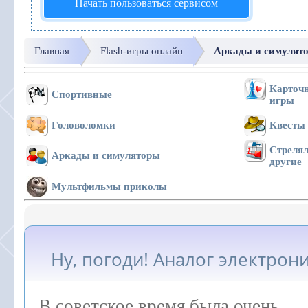
Начать пользоваться сервисом
Главная
Flash-игры онлайн
Аркады и симулят
Карточн
Спортивные
игры
Головоломки
Квесты
Стрелял
Аркады и симуляторы
другие
Мультфильмы приколы
Ну, погоди! Аналог электрон
В советское время была очень