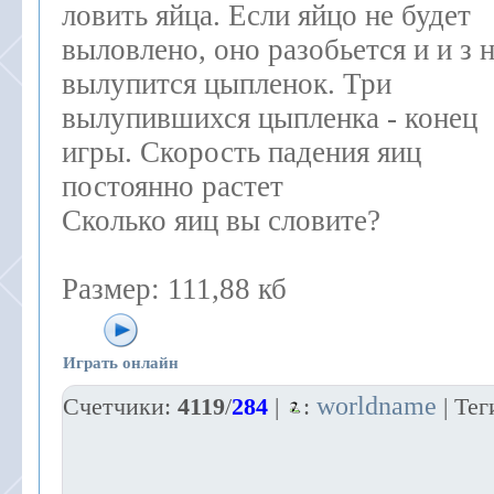
ловить яйца. Если яйцо не будет
выловлено, оно разобьется и и з 
вылупится цыпленок. Три
вылупившихся цыпленка - конец
игры. Скорость падения яиц
постоянно растет
Сколько яиц вы словите?
Размер: 111,88 кб
Играть онлайн
worldname
Счетчики
:
4119
/
284
|
:
|
Тег