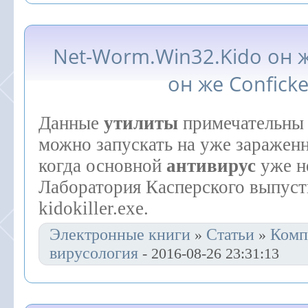
Net-Worm.Win32.Kido он
он же Conficke
Данные
утилиты
примечательны 
можно запускать на уже заражен
когда основной
антивирус
уже не
Лаборатория Касперского выпус
kidokiller.exe.
Электронные книги
Статьи
Комп
»
»
вирусология
- 2016-08-26 23:31:13