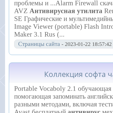
проблемы и ...Alarm Firewall ска
AVZ
Антивирусная
утилита
Re
SE Графические и мультимедийны
Image Viewer (portable) Flash Int
Maker 3.1 Rus (...
Страницы сайта
- 2023-01-22 18:57:42
Коллекция софта ч
Portable Vocaboly 2.1 обучающая
помогающая запоминать английск
разными методами, включая тест
Avast бесплатный
антивирус
мех