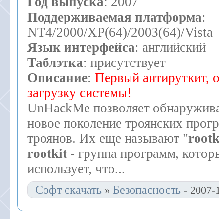
Год выпуска
: 2007
Поддерживаемая платформа
:
NT4/2000/XP(64)/2003(64)/Vista
Язык интерфейса
: английский
Таблэтка
: присутствует
Описание
:
Первый антируткит,
загрузку системы!
UnHackMe позволяет обнаруживат
новое поколение троянских прог
троянов. Их еще называют "
rootk
rootkit
- группа программ, котор
использует, что
...
Софт скачать
Безопасность
»
- 2007-