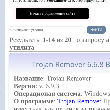
Топ10 за месяц, то в
SeoHammer
за бустер
вернут деньги.
Начать продвижение сайта
Результаты
1-14
из
20
по запросу
а
утилита
Trojan Remover 6.6.8 B
Название
: Trojan Remover
Версия
: v. 6.9.3
Операционая система
: Windows
О программе
:
Trojan Remover
Пр
известная, как охотник за трояна