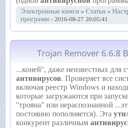
(одной
антивирусной
программы
Электронные книги
Статьи
Наст
»
»
программ
- 2016-08-27 20:05:41
Trojan Remover 6.6.8 B
...коней", даже неизвестных для 
антивирусов
. Проверяет все си
включая реестр Windows и наход
которые загружаются при запуске
"трояна" или нераспознанной ...э
постоянно пополняется). Эта
ути
конкурент различным
антивиру