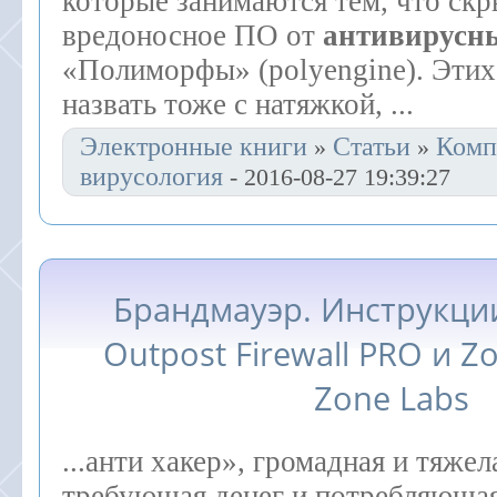
которые занимаются тем, что ск
вредоносное ПО от
антивирусн
«Полиморфы» (polyengine). Эти
назвать тоже с натяжкой, ...
Электронные книги
Статьи
Комп
»
»
вирусология
- 2016-08-27 19:39:27
Брандмауэр. Инструкции
Outpost Firewall PRO и Z
Zone Labs
...анти хакер», громадная и тяже
требующая денег и потребляюща