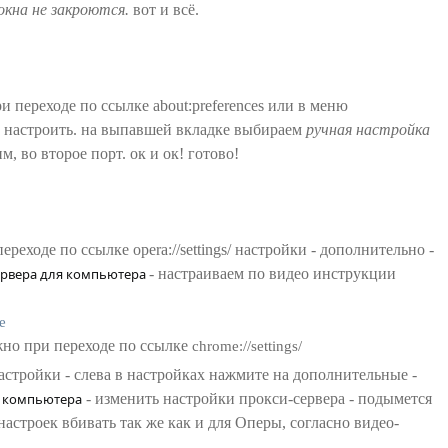
окна не закроются.
вот и всё.
 переходе по ссылке about:preferences или в меню
 - настроить. на выпавшей вкладке выбираем
ручная настройка
, во второе порт. ок и ок! готово!
еходе по ссылке opera://settings/ настройки - дополнительно -
ервера для компьютера
- настраиваем по видео инструкции
е
жно при переходе по ссылке
chrome://settings/
астройки - слева в настройках нажмите на дополнительные -
я компьютера
- изменить настройки прокси-сервера - подымется
настроек вбивать так же как и для Оперы, согласно видео-