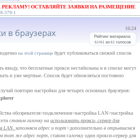
 РЕКЛАМУ! ОСТАВЛЯЙТЕ ЗАЯВКИ НА РАЗМЕЩЕНИЕ
18-379-1
16:24
и в браузерах
Рейтинг материала:
61
/
61
из
61
голосов
риодично
будет публиковаться свежий список
на этой странице
ь ввиду, что бесплатные прокси нестабильны и в списке могут
вать и уже мертвые. Список будет обновляться постоянно
случай повторю настройки для четырех основных браузеров:
xplorer
йства обозревателя>подключения>настройка LAN>настройка
сети
ставим галочку на
использовать прокси- сервер для
ия LAN.
заполняем адрес и порт>
дополнительно
в отрывшемся
ем тот же адрес порт
, ставим галочку один прокси-сервер для