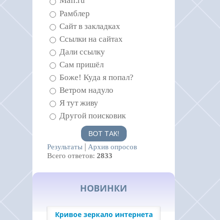
Mail.ru
Рамблер
Сайт в закладках
Ссылки на сайтах
Дали ссылку
Сам пришёл
Боже! Куда я попал?
Ветром надуло
Я тут живу
Другой поисковик
|
Результаты
Архив опросов
Всего ответов:
2833
НОВИНКИ
Кривое зеркало интернета