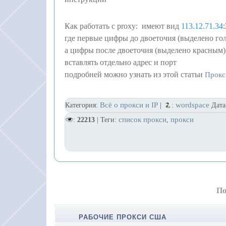
Как работать с proxy: имеют вид
113.12.71.34
:
где первые цифры до двоеточия (выделено го
а цифры после двоеточия (выделено красным) 
вставлять отдельно адрес и порт
подробней можно узнать из этой статьи
Прокс
Всё о прокси и IP
wordspace
Категория:
|
:
Дата
список прокси
прокси
:
22213
| Теги:
,
По
РАБОЧИЕ ПРОКСИ США