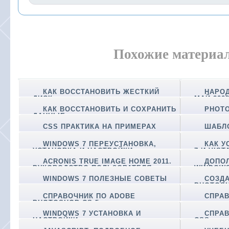
Похожие материа
КАК ВОССТАНОВИТЬ ЖЕСТКИЙ
НАРО
ДИСК
МАЙ 200
КАК ВОССТАНОВИТЬ И СОХРАНИТЬ
PHOTO
ДАННЫЕ
CSS ПРАКТИКА НА ПРИМЕРАХ
ШАБЛО
WINDOWS 7 ПЕРЕУСТАНОВКА,
КАК У
УСТАНОВКА И НАСТРОЙКИ
7 И VIST
ACRONIS TRUE IMAGE HOME 2011.
ДОПО
РУКОВОДСТВО ПОЛЬЗОВАТЕЛЯ
WINDOW
WINDOWS 7 ПОЛЕЗНЫЕ СОВЕТЫ
СОЗД
PHOTOS
СПРАВОЧНИК ПО ADOBE
СПРАВ
PHOTOSHOP CS 5
WINDOWS 7 УСТАНОВКА И
СПРАВ
НАСТРОЙКИ
CSS