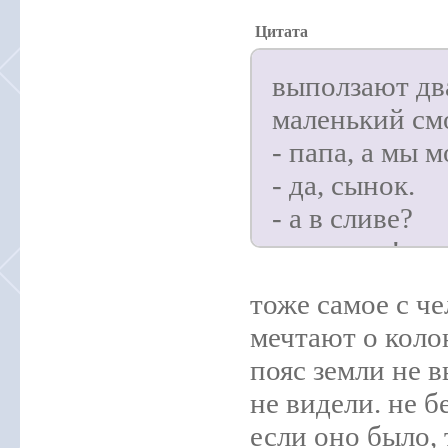
Цитата
выползают два
маленький см
- папа, а мы 
- да, сынок.
- а в сливе?
- конечно!
- так чего же
тоже самое с че
- это наша ро
мечтают о коло
пояс земли не в
не видели. не б
если оно было,