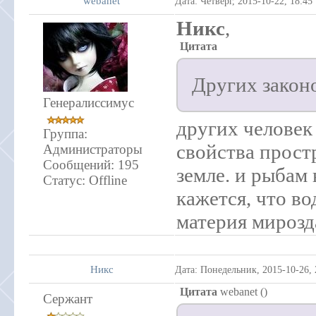
webanet
Дата: Четверг, 2015-10-22, 18:4
Никс
,
Цитата
Других законо
Генералиссимус
других человек 
Группа:
свойства простр
Администраторы
Сообщений:
195
земле. и рыбам
Статус:
Offline
кажется, что во
материя мирозда
Никс
Дата: Понедельник, 2015-10-26,
Цитата
webanet
(
)
Сержант