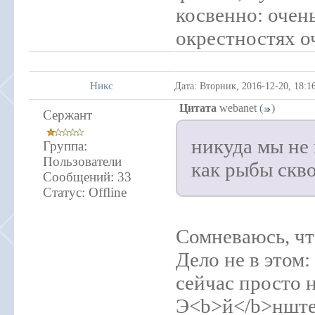
косвенно: очен
окрестностях о
Никс
Дата: Вторник, 2016-12-20, 18:
Цитата
webanet
(
)
Сержант
никуда мы не 
Группа:
Пользователи
как рыбы скво
Сообщений:
33
Статус:
Offline
Сомневаюсь, чт
Дело не в этом:
сейчас просто н
Э<b>й</b>нште