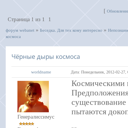
[
Обновленн
Страница
1
из
1
1
»
»
форум webanet
Беседка. Для тех кому интересно
Непознанн
космоса
Чёрные дыры космоса
worldname
Дата: Понедельник, 2012-02-27,
Космическими 
Предположения 
существование 
пытаются докоп
Генералиссимус