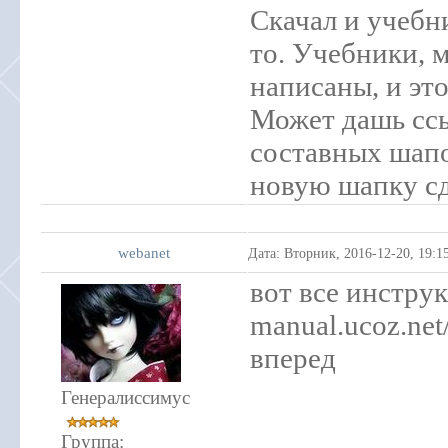
Скачал и учебни
то. Учебники, 
написаны, и эт
Может дашь ссы
составных шапо
новую шапку сд
webanet
Дата: Вторник, 2016-12-20, 19:
вот все инстру
manual.ucoz.net
вперед
Генералиссимус
Группа: