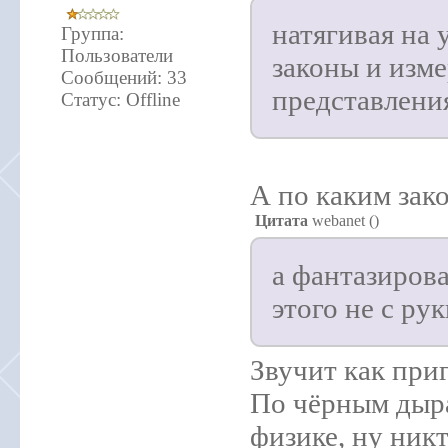
натягивая на
Группа:
Пользователи
законы и изм
Сообщений:
33
представлени
Статус:
Offline
А по каким зак
Цитата
webanet
(
)
а фантазирова
этого не с ру
Звучит как при
По чёрным дыр
физике, ну ник