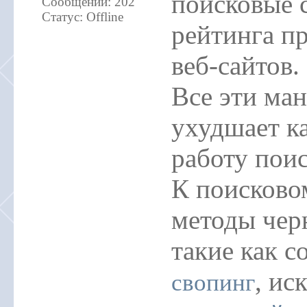
поисковые 
Сообщений:
202
Статус:
Offline
рейтинга п
веб-сайтов.
Все эти ма
ухудшает ка
работу пои
К поисково
методы чер
такие как с
, ис
свопинг