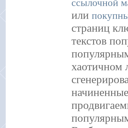
ссылочной м
или
покупны
страниц кл
текстов по
популярны
хаотичном 
сгенериров
начиненные
продвигаем
популярны