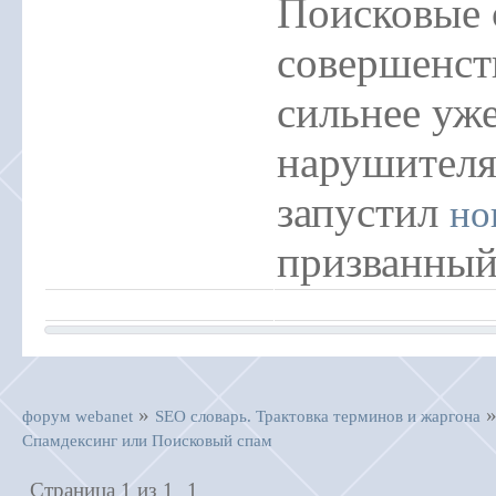
Поисковые 
совершенст
сильнее уж
нарушителям
запустил
но
призванный
»
форум webanet
SEO словарь. Трактовка терминов и жаргона
Спамдексинг или Поисковый спам
Страница
1
из
1
1