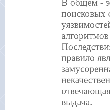
В общем - э
поисковых 
уязвимосте
алгоритмов
Последстви
правило явл
замусоренн
некачестве
отвечающая
выдача.