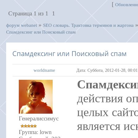
[
Обновленн
Страница
1
из
1
1
»
форум webanet
SEO словарь. Трактовка терминов и жаргона
Спамдексинг или Поисковый спам
Спамдексинг или Поисковый спам
worldname
Дата: Суббота, 2012-01-28, 00:0
Спамдекси
действия о
целых сайт
Генералиссимус
является ис
Группа: lown