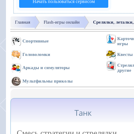
Начать пользоваться сервисом
Главная
Flash-игры онлайн
Срелялки, леталки,
Карточн
Спортивные
игры
Головоломки
Квесты
Стрелял
Аркады и симуляторы
другие
Мультфильмы приколы
Танк
Смесь стратегии и стрелялки.