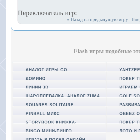
Переключатель игр:
« Назад на предыдущую игру
Впе
|
Flash игры подобные эт
АНАЛОГ ИГРЫ GO
YAHTZEE
ДОМИНО
ПОКЕР T
(GOVERNO
ЛИНИИ 3D
ИГРАЕМ
ШАРОПЛЕВАЛКА, АНАЛОГ ZUMA
GOLF SO
SQUARES SOLITAIRE
РАЗВИВ
ПРОСТРА
PINBALL МИКС
QBEEZ O
STORYBOOK КНИЖКА-
ПОКЕР 
РАСКЛАДУШКА
BINGO МИНИ-БИНГО
ЛОТО И 
ИГРАТЬ В ПОКЕР ОНЛАЙН