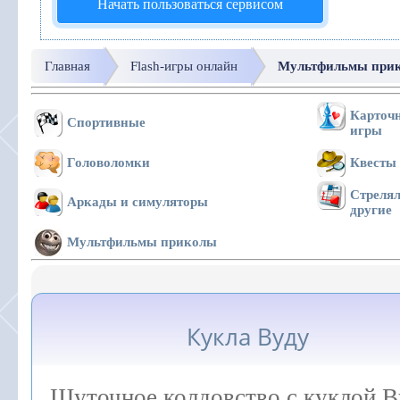
Начать пользоваться сервисом
Главная
Flash-игры онлайн
Мультфильмы при
Карточн
Спортивные
игры
Головоломки
Квесты
Стрелял
Аркады и симуляторы
другие
Мультфильмы приколы
Кукла Вуду
Шуточное колдовство с куклой В