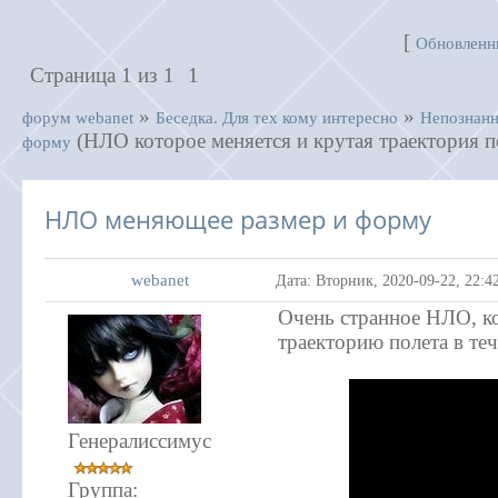
[
Обновленн
Страница
1
из
1
1
»
»
форум webanet
Беседка. Для тех кому интересно
Непознанн
(НЛО которое меняется и крутая траектория п
форму
НЛО меняющее размер и форму
webanet
Дата: Вторник, 2020-09-22, 22:
Очень странное НЛО, ко
траекторию полета в те
Генералиссимус
Группа: