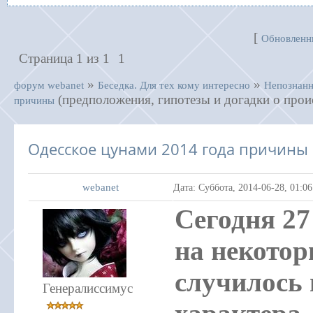
[
Обновленн
Страница
1
из
1
1
»
»
форум webanet
Беседка. Для тех кому интересно
Непознанн
(предположения, гипотезы и догадки о про
причины
Одесское цунами 2014 года причины
webanet
Дата: Суббота, 2014-06-28, 01:0
Сегодня 27
на некото
случилось
Генералиссимус