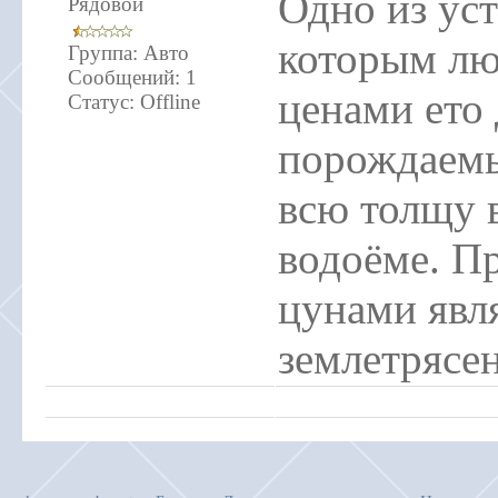
Одно из ус
Рядовой
которым люд
Группа: Авто
Сообщений:
1
ценами ето
Статус:
Offline
порождаемы
всю толщу 
водоёме. П
цунами явл
землетрясен