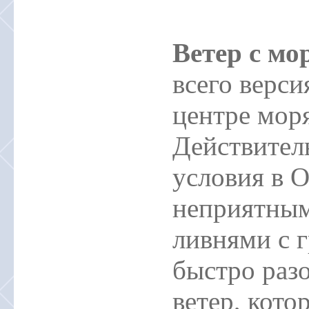
Ветер с мо
всего верси
центре мор
Действител
условия в 
неприятным
ливнями с 
быстро раз
ветер, кото