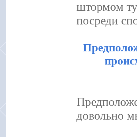
штормом тут
посреди сп
Предполож
проис
Предположе
довольно мн