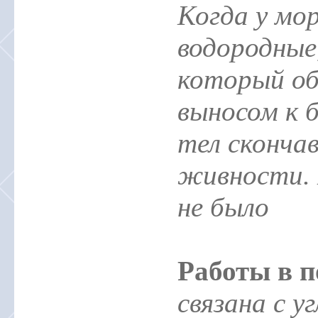
Когда у мор
водородные
который о
выносом к б
тел сконча
живности. 
не было
Работы в 
связана с у