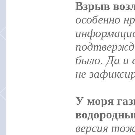
Взрыв воз
особенно н
информаци
подтвержде
было. Да и 
не зафикси
У моря газ
водородны
версия тож