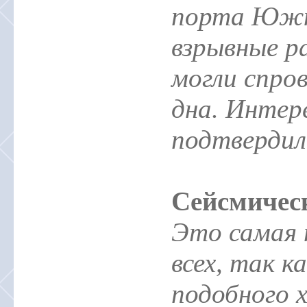
порта Южн
взрывные р
могли спро
дна. Интере
подтвердил
Сейсмическ
Это самая 
всех, так к
подобного 