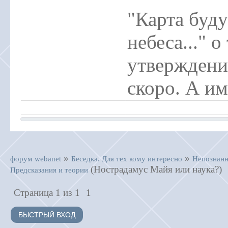
"Карта буд
небеса..." о
утверждени
скоро. А им
»
»
форум webanet
Беседка. Для тех кому интересно
Непознанн
(Нострадамус Майя или наука?)
Предсказания и теории
Страница
1
из
1
1