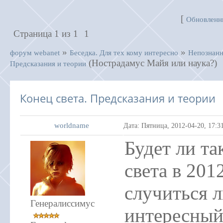
[
Обновленн
Страница
1
из
1
1
»
»
форум webanet
Беседка. Для тех кому интересно
Непознанн
(Нострадамус Майя или наука?)
Предсказания и теории
Конец света. Предсказания и теории
worldname
Дата: Пятница, 2012-04-20, 17:
Будет ли т
света в 201
случиться 
Генералиссимус
интересный