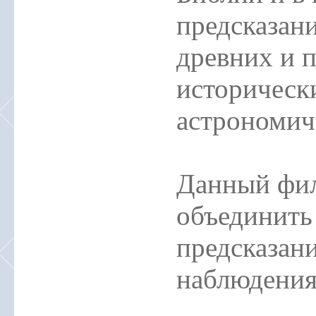
предсказани
древних и 
исторически
астрономи
Данный фил
объединить
предсказан
наблюдения