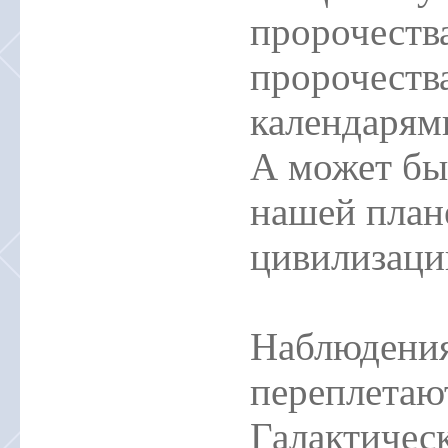
пророчеств
пророчеств
календарям
А может быт
нашей план
цивилизаци
Наблюдения
переплетаю
Галактическ