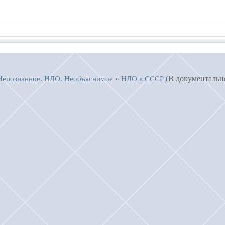
»
(В документальн
Непознанное. НЛО. Необъяснимое
НЛО в СССР