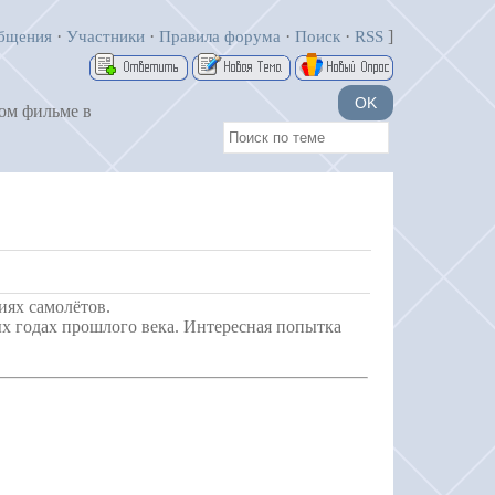
·
·
·
·
]
бщения
Участники
Правила форума
Поиск
RSS
ом фильме в
иях самолётов.
ых годах прошлого века. Интересная попытка