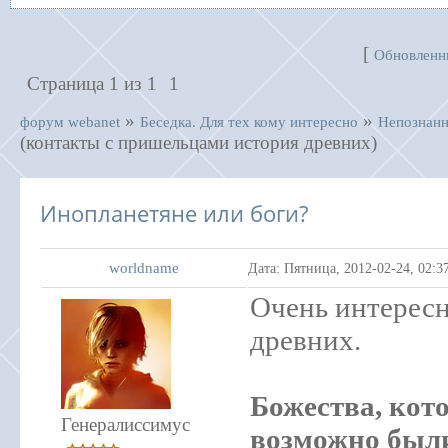
[
Обновленн
Страница
1
из
1
1
»
»
форум webanet
Беседка. Для тех кому интересно
Непознанн
(контакты с пришельцами история древних)
Инопланетяне или боги?
worldname
Дата: Пятница, 2012-02-24, 02:
Очень интересн
древних.
Божества, кот
Генералиссимус
возможно был