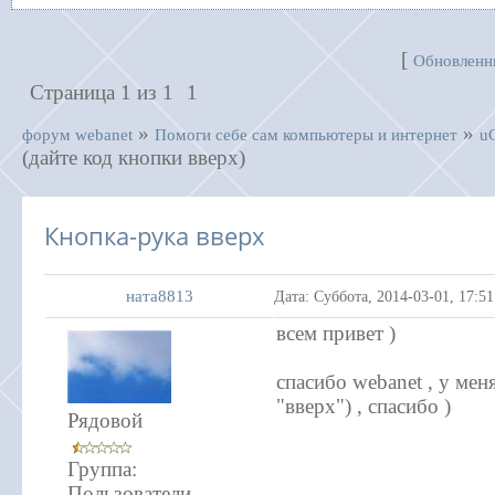
[
Обновленн
Страница
1
из
1
1
»
»
форум webanet
Помоги себе сам компьютеры и интернет
u
(дайте код кнопки вверх)
Кнопка-рука вверх
ната8813
Дата: Суббота, 2014-03-01, 17:5
всем привет )
спасибо webanet , у мен
"вверх") , спасибо )
Рядовой
Группа:
Пользователи