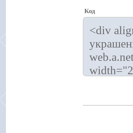
Код
<div ali
украшен
web.a.ne
width="2