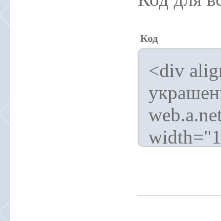
Код
<div ali
украшен
web.a.ne
width="1