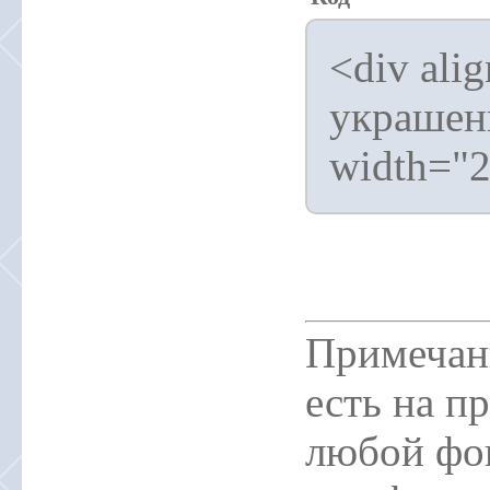
<div ali
украшени
width="2
Примечани
есть на п
любой фо