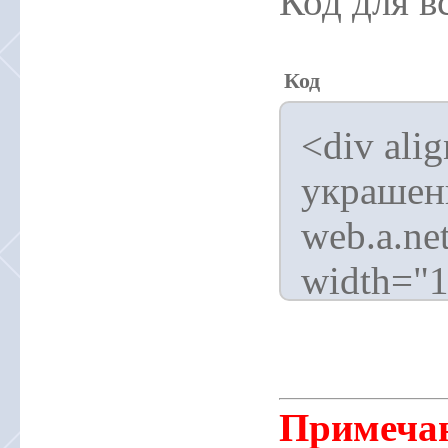
Код для в
Код
<div ali
украшен
web.a.ne
width="1
Примеча