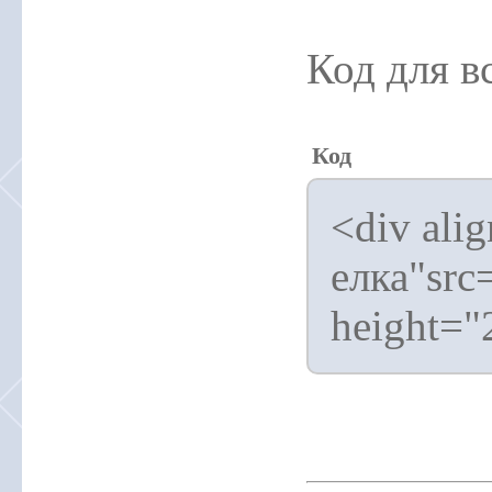
Код для в
Код
<div ali
елка"src
height="