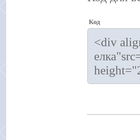
Код
<div ali
елка"src
height="