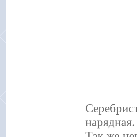
Серебрист
нарядная.
Так же це