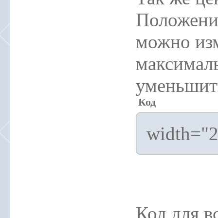
Положени
можно изм
максимал
уменьшить
Код
width="2
Код для в