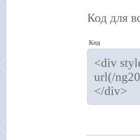
Код для в
Код
<div sty
url(/ng2
</div>