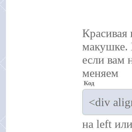
Красивая 
макушке. 
если вам 
меняем
Код
<div ali
на left или