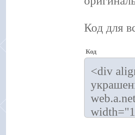
оригиналь
Код для в
Код
<div ali
украшен
web.a.ne
width="1