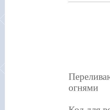
Перелива
огнями
Код для в