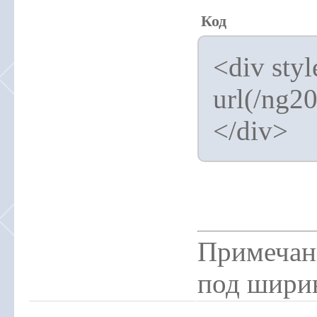
Код
<div sty
url(/ng2
</div>
Примечани
под ширин