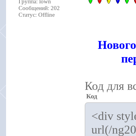
Группа: lown
Сообщений:
202
Статус:
Offline
Нового
пе
Код для в
Код
<div sty
url(/ng2