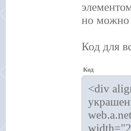
элементом
но можно 
Код для в
Код
<div ali
украшен
web.a.ne
width="2