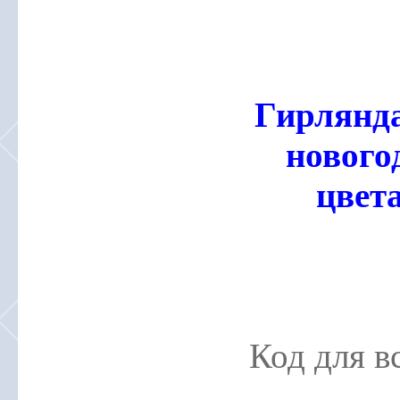
Гирлянда
нового
цвет
Код для в