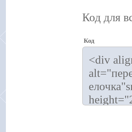
Код для в
Код
<div ali
alt="пе
елочка"s
height="