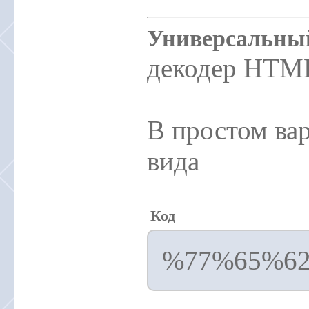
Универсальный
декодер HTML
В простом ва
вида
Код
%77%65%6