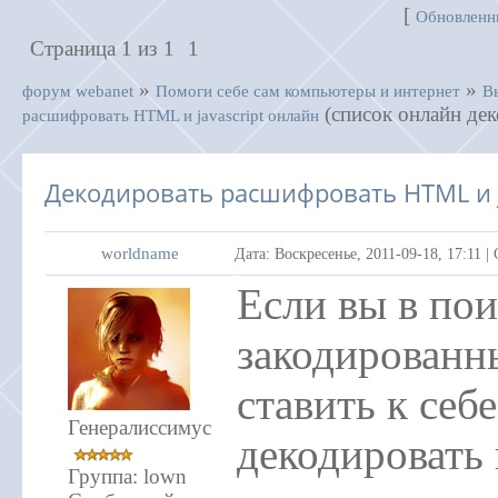
[
Обновленн
Страница
1
из
1
1
»
»
форум webanet
Помоги себе сам компьютеры и интернет
В
(список онлайн де
расшифровать HTML и javascript онлайн
Декодировать расшифровать HTML и j
worldname
Дата: Воскресенье, 2011-09-18, 17:11 
Если вы в по
закодированны
ставить к себ
Генералиссимус
декодировать
Группа: lown