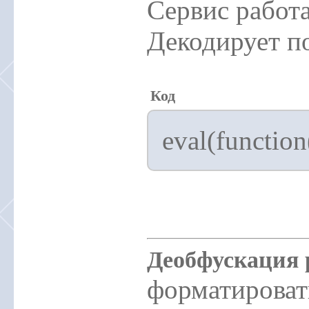
Сервис работа
Декодирует п
Код
eval(function(
Деобфускация 
форматировать