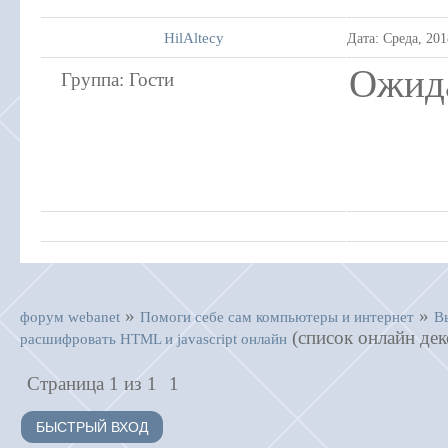
HilAltecy
Дата: Среда, 20
Ожид
Группа: Гости
»
»
форум webanet
Помоги себе сам компьютеры и интернет
В
(список онлайн де
расшифровать HTML и javascript онлайн
Страница
1
из
1
1