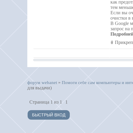
как предот
тем меньш
Если вы оч
очистки в
В Google м
запрос на 
Подробне
Прикреп
»
форум webanet
Помоги себе сам компьютеры и инт
для выдачи)
Страница
1
из
1
1