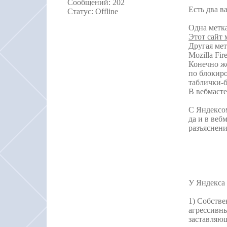
Сообщений:
202
Есть два в
Статус:
Offline
Одна метка
Этот сайт
Другая мет
Mozilla Fi
Конечно ж
по блокиро
таблички-б
В вебмасте
С Яндексом
да и в веб
разъяснени
У Яндекса 
1) Собстве
агрессивны
заставляющ