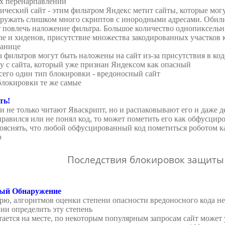
х перенарпавлений
ческий сайт - этим фильтром Яндекс метит сайты, которые мог
гружать слишком много скриптов с инородными адресами. Обили
 повлечь наложение фильтра. Большое количество однопиксельн
one и хиденов, присутствие множества закодированных участков 
ранице
а фильтров могут быть наложены на сайт из-за присутствия в к
у с сайта, который уже признан Яндексом как опасный
сего один тип блокировки - вредоносный сайт
локировки те же самые
ть!
 не только читают Яваскрипт, но и распаковывают его и даже 
правился или не понял код, то может пометить его как обфусцир
пояснять, что любой обфусцированный код пометиться роботом 
ю
Последствия блокировок защиты
вый Обнаружение
рю, алгоритмов оценки степени опасности вредоносного кода не
ии определить эту степень
тается на месте, по некоторым популярным запросам сайт может у