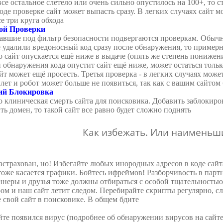
 все остальное слетело или очень сильно опустилось на 100+, то 
оде проверке сайт может выпасть сразу. В легких случаях сайт м
е три круга обхода
ой Проверки
вшие под фильтр безопасности подвергаются проверкам. Обычно
 удалили вредоносный код сразу после обнаружения, то примерно
то сайт опускается ещё ниже в выдаче (опять же степень понижен
 обнаружения кода опустит сайт ещё ниже, может остаться только
йт может ещё просесть. Третья проверка - в легких случаях может
ет и робот может больше не появиться, так как с вашим сайтом 
ий Блокировка
о клиническая смерть сайта для поисковика. Добавить заблокир
ть домен, то такой сайт все равно будет сложно поднять
Как избежать. Или наименьш
астрахован, но! Избегайте любых инородных адресов в коде сай
тоже касается графики. Бойтесь ифреймов! Разборчивость в парт
ннеры и друзья тоже должны отбираться с особой тщательностью, 
ом и наш сайт летит следом. Перебирайте скрипты регулярно, с
 свой сайт в поисковике. В общем бдите
йте появился вирус (подробнее об обнаружении вирусов на сайте