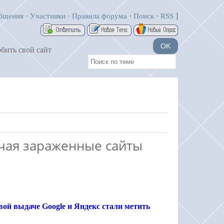
·
·
·
·
]
бщения
Участники
Правила форума
Поиск
RSS
обить свой сайт
чая зараженные сайты
ой выдаче Google и Яндекс стали метить