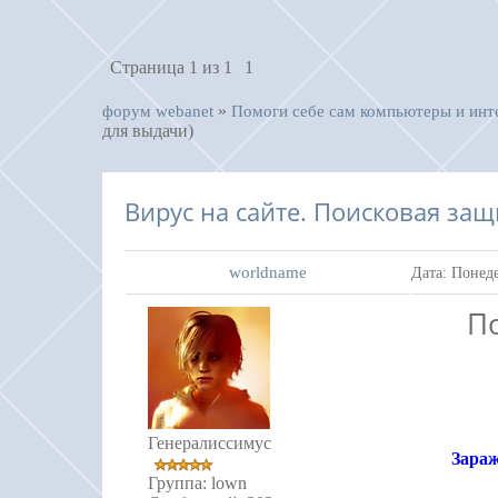
Страница
1
из
1
1
»
форум webanet
Помоги себе сам компьютеры и инт
для выдачи)
Вирус на сайте. Поисковая защ
worldname
Дата: Понеде
П
Генералиссимус
Зараж
Группа: lown