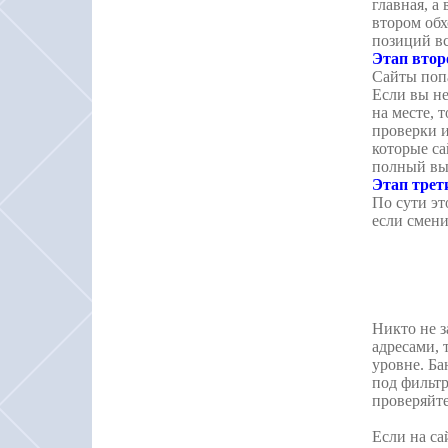
главная, а
втором обх
позиций вс
Этап втор
Сайты попа
Если вы не
на месте, 
проверки и
которые са
полный выл
Этап трет
По сути эт
если смени
Никто не з
адресами, 
уровне. Ба
под фильтр
проверяйте
Если на са