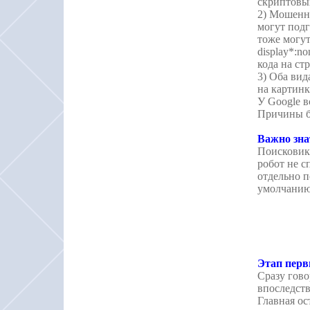
скриптовы
2) Мошенни
могут под
тоже могут
display*:n
кода на ст
3) Оба вид
на картинк
У Google в
Причины б
Важно зна
Поисковики
робот не с
отдельно 
умолчани
Этап пер
Сразу гово
впоследств
Главная ос