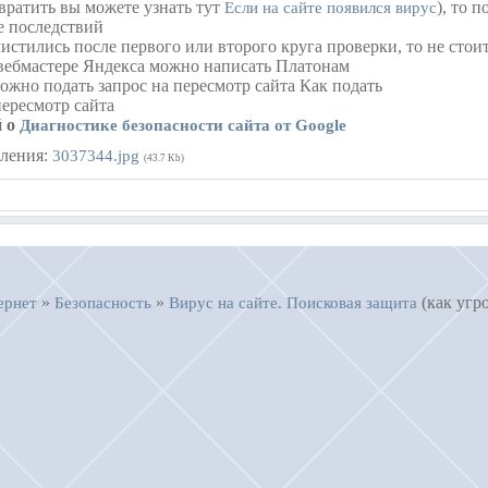
вратить вы можете узнать тут
), то 
Если на сайте появился вирус
е последствий
истились после первого или второго круга проверки, то не стоит
 вебмастере Яндекса можно написать Платонам
ожно подать запрос на пересмотр сайта Как подать
пересмотр сайта
й о
Диагностике безопасности сайта от Google
ления:
3037344.jpg
(43.7 Kb)
»
»
(как угр
ернет
Безопасность
Вирус на сайте. Поисковая защита