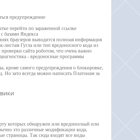
иться предупреждение
пытке перейти по зараженной ссылке
т с базами Яндекса
ниях браузеров выводится полноая информация
ек-листам Гугла или тип вредоносного кода из
 проверки сайта роботом, что очень важно
 диагностика - вредоносные программы
ы, кроме самого предупреждения о блокировке,
ц. Но зато всегда можно написать Платонам за
овики
орту которых обнаружен или вредоносный или
Обычно это различные модификации кода,
ые страницы. Так сюда входят все виды