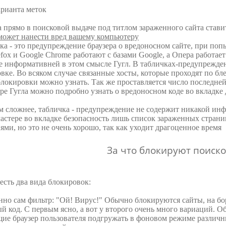
арианта меток
 прямо в поисковой выдаче под титлом зараженного сайта став
 может нанести вред вашему компьютеру
ка - это предупреждение браузера о вредоносном сайте, при по
refox и Google Chrome работают с базами Google, а Опера работае
е информативней в этом смысле Гугл. В табличках-предупрежде
вке. Во всяком случае связанные хосты, которые проходят по бл
локировки можно узнать. Так же проставляется число последней
ре Гугла можно подробно узнать о вредоносном коде во вкладке
 сложнее, табличка - предупреждение не содержит никакой инф
мастере во вкладке безопасность лишь список зараженных страни
ями, но это не очень хорошо, так как уходит драгоценное время
За что блокируют поиск
есть два вида блокировок:
нно сам фильтр: "Ой! Вирус!" Обычно блокируются сайты, на б
й код. С первым ясно, а вот у второго очень много вариаций. 
ие браузер пользователя подгружать в фоновом режиме различн